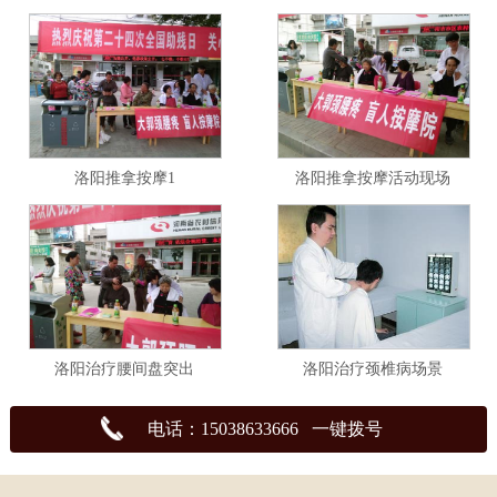
洛阳推拿按摩1
洛阳推拿按摩活动现场
洛阳治疗腰间盘突出
洛阳治疗颈椎病场景
电话：15038633666 一键拨号